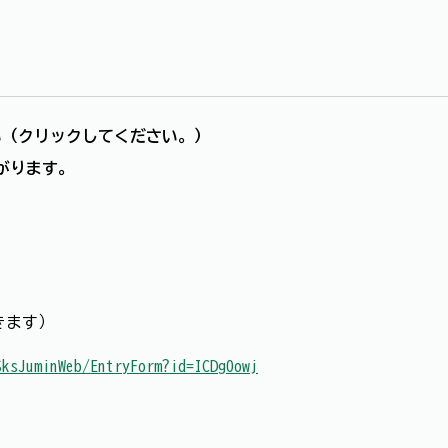
い（クリックしてください。）
がります。
きます）
SksJuminWeb/EntryForm?id=ICDg0owj