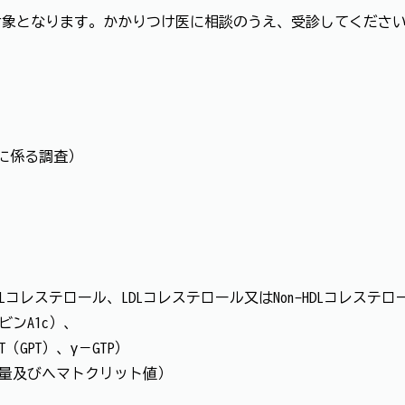
対象となります。かかりつけ医に相談のうえ、受診してくださ
に係る調査）
）
コレステロール、LDLコレステロール又はNon-HDLコレステロ
ンA1c）、
（GPT）、γ－GTP）
量及びヘマトクリット値）