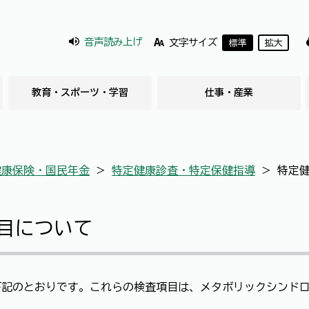
音声読み上げ
文字サイズ
標準
拡大
教育・スポーツ・学習
仕事・産業
健康保険・国民年金
＞
特定健康診査・特定保健指導
＞
特定
目について
下記のとおりです。これらの検査項目は、メタボリックシンド