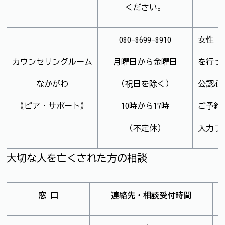
ください。
080-8699-8910
女性（
カウンセリングルーム
月曜日から金曜日
を行っ
なかがわ
（祝日を除く）
公認心
｟ピア・サポート｠
10時から17時
ご予約
（不定休）
入力フ
大切な人を亡くされた方の相談
窓 口
連絡先・相談受付時間