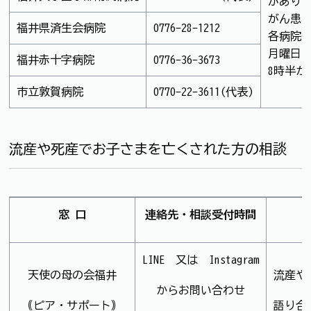
があり
がん患
福井県済生会病院
0776-28-1212
各病院
月曜日
福井赤十字病院
0776-36-3673
8時半か
市立敦賀病院
0770-22-3611(代表)
流産や死産でお子さまを亡くされた方の相談
窓 口
連絡先・相談受付時間
LINE 又は Instagram
天使の母の会福井
流産や
からお問い合わせ
｟ピア・サポート｠
語り合