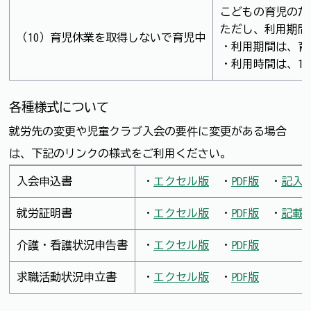
こどもの育児のた
ただし、利用期間
（10）育児休業を取得しないで育児中
・利用期間は、育
・利用時間は、1
各種様式について
就労先の変更や児童クラブ入会の要件に変更がある場合
は、下記のリンクの様式をご利用ください。
入会申込書
・
エクセル版
・
PDF版
・
記入
就労証明書
・
エクセル版
・
PDF版
・
記載
介護・看護状況申告書
・
エクセル版
・
PDF版
求職活動状況申立書
・
エクセル版
・
PDF版