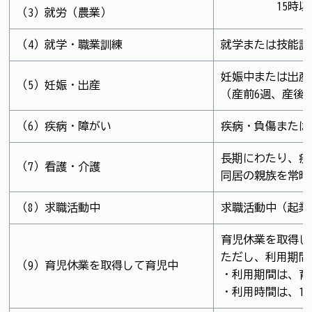
15時以降も
（3）就労（農業）
（4）就学・職業訓練
就学または技能訓
妊娠中または出産
（5）妊娠・出産
（産前6週、産後
（6）疾病・障がい
疾病・負傷または
長期にわたり、疾
（7）看護・介護
同居の親族を常時
（8）求職活動中
求職活動中（起業
育児休業を取得し
ただし、利用期間
（9）育児休業を取得して育児中
・利用期間は、育
・利用時間は、1