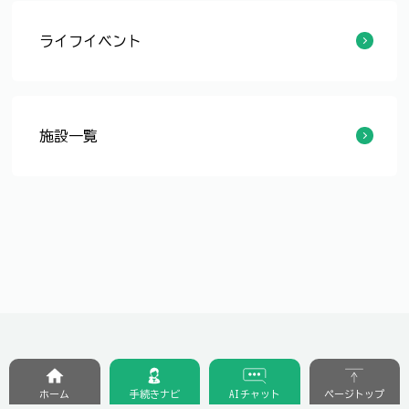
ライフイベント
子ども教室
児童クラブについて
児童館について
施設一覧
まつのき児童館
ちゅうりっぷ児童館
さくらんぼじどうかん
たけのこ児童館
まきやま児童館
くりのみ児童館
すぎのこ児童館
つくし児童館
くるみ児童館
どんぐり児童館
すみれ児童館
たんぽぽ児童館
たちばな児童館
くすのき児童館
こすもす児童館
もみじ児童館
ふじ児童館
すずらん児童館
すいせん児童館
とまと児童館
もくせい児童館
とちのき児童館
さざんか児童館
ひまわり児童館
つばき児童館
ホーム
手続きナビ
AIチャット
ページトップ