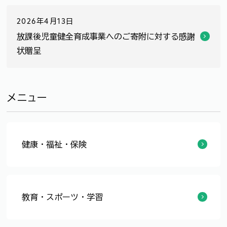
2026年4月13日
放課後児童健全育成事業へのご寄附に対する感謝
状贈呈
メニュー
健康・福祉・保険
夏休み期間中の児童クラブ職員を募集しています！
放課後児童健全育成事業へのご寄附に対する感謝状贈呈
【今年度の募集は終了しました】令和8年度福井市こどもの居場所づくり（支援児童等対策）支援事業補助金
福井市児童クラブ一覧
令和7年度の放課後児童クラブの職員を募集しています！
こどもの居場所づくりに取り組む団体の紹介
学童保育利用料助成のお知らせ
令和8年度福井市こどもの居場所づくり（こども食堂活動等）支援事業補助金
こども食堂
こども食堂への支援のためご寄附いただきました
児童クラブについて
児童館の指定管理者について
児童館について
教育・スポーツ・学習
【参加者募集】姉妹・友好都市こども交流のつどい
支部活動パネル展
市民会議のひろば
青少年育成福井市民会議について
福井市子ども会育成連合会組織図
福井市子ども会育成連合会について
「夕方見守り運動」にご協力をお願いいたします
子ども教室
青少年育成福井市民会議だより
青少年育成推進員
支部活動
青少年育成福井市民会議とは
姉妹友好都市青少年交流
福井市こども憲章