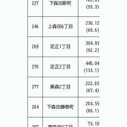
227
下森田新町
(55.3)
(13.0万
230.12
12,139
246
上森田6丁目
(69.6)
(17.5万
304.93
11,868
269
定正1丁目
(92.2)
(12.9万
440.04
18,365
270
定正2丁目
(133.1)
(13.8万
222.85
7,959
277
栗森2丁目
(67.4)
(11.9万
284.55
10,923
284
下森田藤巻町
(86.1)
(12.7万
73.10
2,838