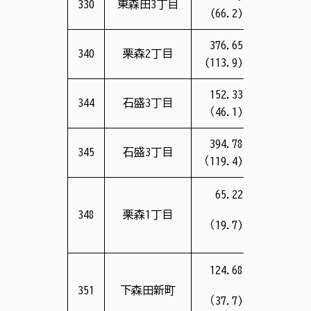
330
東森田3丁目
(66.2)
(15.2万
376.65
13,472
340
栗森2丁目
(113.9)
(11.9万
152.33
344
石盛3丁目
ー
（46.1)
394.78
17,013,
345
石盛3丁目
（119.4)
（14.3万
65.22
2,443
348
栗森1丁目
（19.7)
（12.4万
124.68
4,816
351
下森田新町
（37.7)
（12.8万