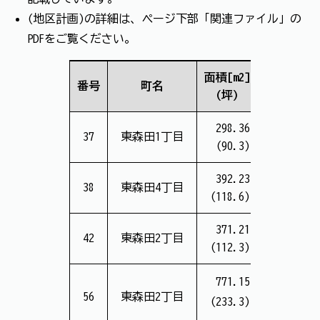
(地区計画)の詳細は、ページ下部「関連ファイル」の
PDFをご覧ください。
面積[m2]
価格
番号
町名
(坪)
(坪単価
298.36
13,625
37
東森田1丁目
(90.3)
(15.1万
392.23
17,912
38
東森田4丁目
(118.6)
(15.1万
371.21
16,880
42
東森田2丁目
(112.3)
(15.1万
771.15
56
東森田2丁目
(233.3)