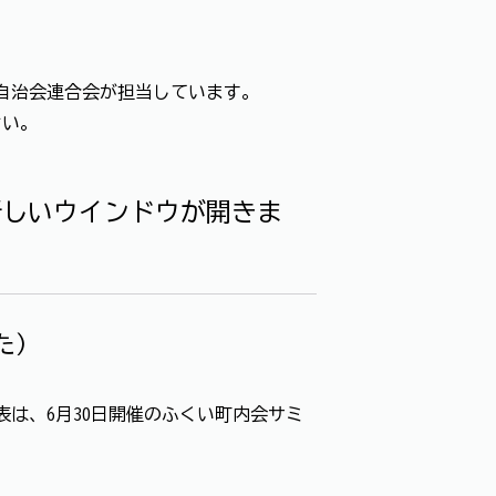
自治会連合会が担当しています。
さい。
新しいウインドウが開きま
た）
は、6月30日開催のふくい町内会サミ