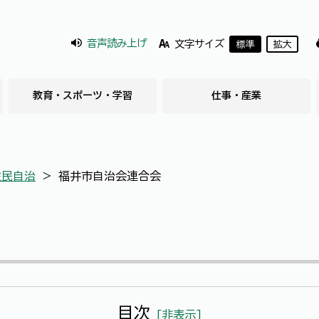
音声読み上げ
文字サイズ
標準
拡大
教育・スポーツ・学習
仕事・産業
住民自治
＞
福井市自治会連合会
目次
[
非表示
]