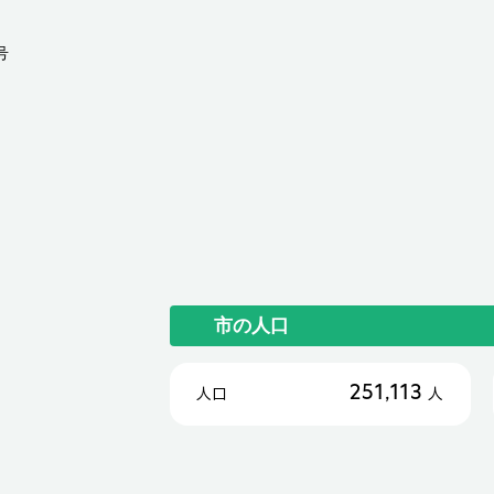
号
市の人口
251,113
人口
人