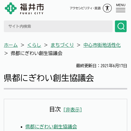
MENU
ホーム
＞
くらし
＞
まちづくり
＞
中心市街地活性化
＞
県都にぎわい創生協議会
最終更新日：2021年6月17日
県都にぎわい創生協議会
目次
[
非表示
]
県都にぎわい創生協議会