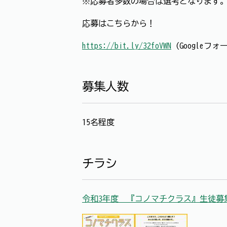
※応募者多数の場合は選考となります
応募はこちらから！
https://bit.ly/32foVWN
(Googleフ
募集人数
15名程度
チラシ
令和3年度 『コノマチクラス』生徒募