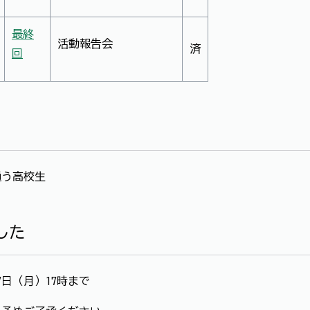
最終
活動報告会
済
回
通う高校生
した
7日（月）17時まで