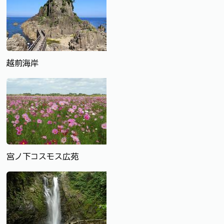
越前海岸
宮ノ下コスモス広苑