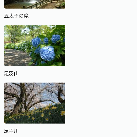
五太子の滝
足羽山
足羽川