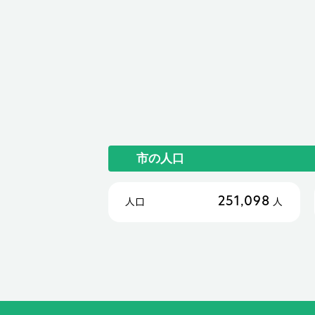
市の人口
251,098
人口
人