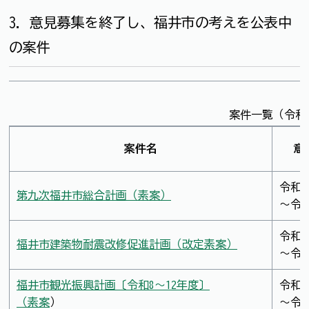
3．意見募集を終了し、福井市の考えを公表中
の案件
案件一覧（令和
案件名
意
令和8
第九次福井市総合計画（素案）
～令和
令和8
福井市建築物耐震改修促進計画（改定素案）
～令和
福井市観光振興計画〔令和8～12年度〕
令和7
（素案
）
～令和