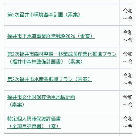
令和7
第5次福井市環境基本計画（素案）
～令和
令和7
福井市下水道事業経営戦略2026（素案）
～令和
第2次福井市森林整備・林業成長産業化推進プラン
令和7
（福井市森林整備計画書）（素案）
～令和
令和7
第2次福井市水産業振興プラン（素案）
～令和
福井市文化財保存活用地域計画
令和7
（素案）
～令和
特定個人情報保護評価書
令和7
（全項目評価書）（案）
～令和