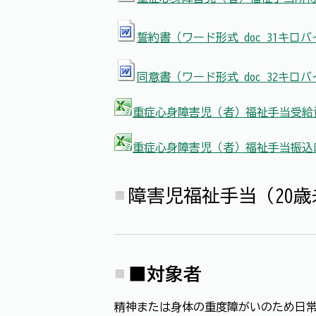
誓約書（ワード形式 doc 31キロ
同意書（ワード形式 doc 32キロ
重症心身障害児（者）福祉手当受給資
重症心身障害児（者）福祉手当振込口
障害児福祉手当（20歳
■対象者
精神または身体の重度障がいのため日常