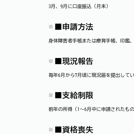
3月、9月に口座振込（月末）
■
申請方法
身体障害者手帳または療育手帳、印鑑
■
現況報告
毎年6月から7月頃に現況届を提出して
■
支給制限
前年の所得（1～6月中に申請されたも
■
資格喪失