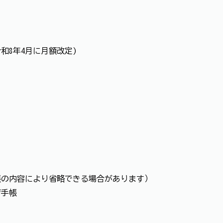
令和8年4月に月額改定)
）
帳の内容により省略できる場合があります）
育手帳