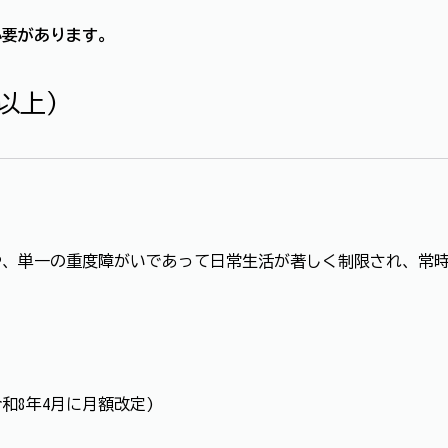
必要があります。
以上）
や、単一の重度障がいであって日常生活が著しく制限され、常
令和8年4月に月額改定)