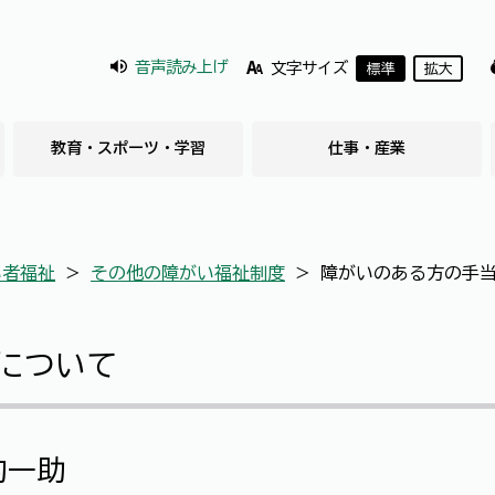
音声読み上げ
文字サイズ
標準
拡大
教育・スポーツ・学習
仕事・産業
い者福祉
＞
その他の障がい福祉制度
＞
障がいのある方の手
について
的一助