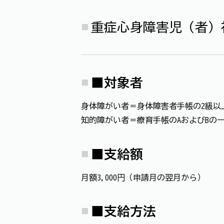
重症心身障害児（者）
■
対象者
身体障がい者＝身体障害者手帳の2級以
知的障がい者＝療育手帳のAおよびBの
■支給額
月額3,000円（申請月の翌月から）
■
支給方法