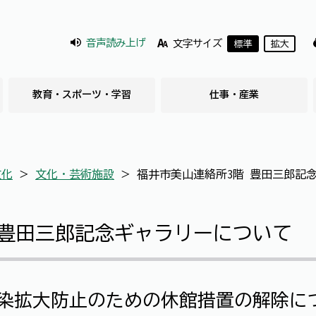
音声読み上げ
文字サイズ
標準
拡大
教育・スポーツ・学習
仕事・産業
文化
＞
文化・芸術施設
＞
福井市美山連絡所3階 豊田三郎記
 豊田三郎記念ギャラリーについて
染拡大防止のための休館措置の解除に