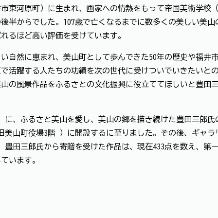
井市東河原町）に生まれ、画家への情熱をもって帝国美術学校
の後半からでした。107歳で亡くなるまでに数多くの美しい美
ばれるほど高い評価を受けています。
い自然に恵まれ、美山町として歩んできた50年の歴史や福井
区で活躍する人たちの功績を次の世代に受けついでいきたいと
美山の風景作品をふるさとの文化振興に役立ててほしいと豊田
後）に、ふるさと美山を愛し、美山の郷を描き続けた豊田三郎
旧美山町役場3階 ）に開設するに至りました。その後、ギャ
。 豊田三郎氏から寄贈を受けた作品は、現在433点を数え、第
いています。