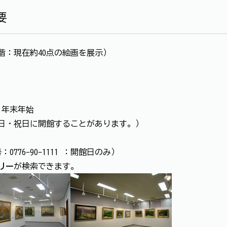
要
階：現在約40点の絵画を展示）
、年末年始
日・祝日に開館することがあります。）
776-90-1111 ：開館日のみ）
リー
が検索できます。