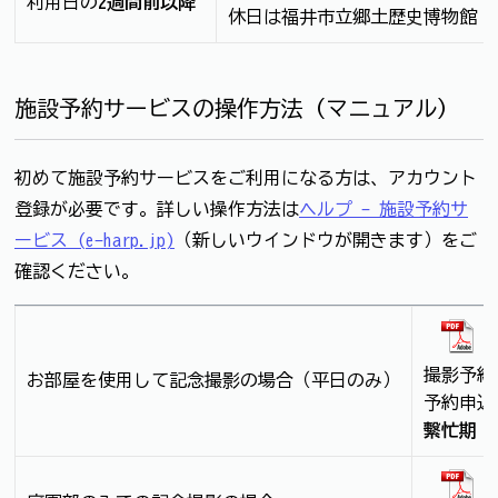
利用日の
2週間前以降
休日は福井市立郷土歴史博物館（077
施設予約サービスの操作方法（マニュアル）
初めて施設予約サービスをご利用になる方は、アカウント
登録が必要です。詳しい操作方法は
ヘルプ - 施設予約サ
ービス (e-harp.jp)
（新しいウインドウが開きます）をご
確認ください。
撮影予約
お部屋を使用して記念撮影の場合（平日のみ）
予約申込
繫忙期（1