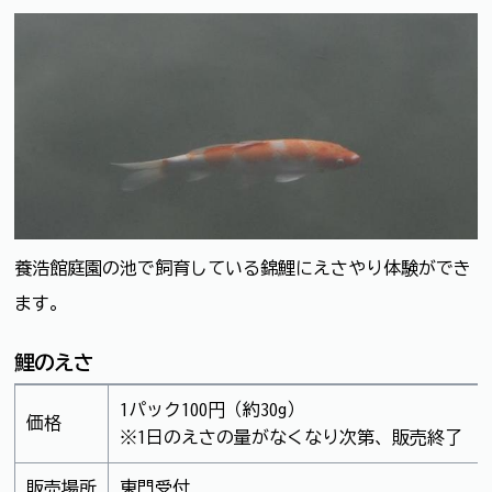
養浩館庭園の池で飼育している錦鯉にえさやり体験ができ
ます。
鯉のえさ
1パック100円（約30g）
価格
※1日のえさの量がなくなり次第、販売終了
販売場所
東門受付