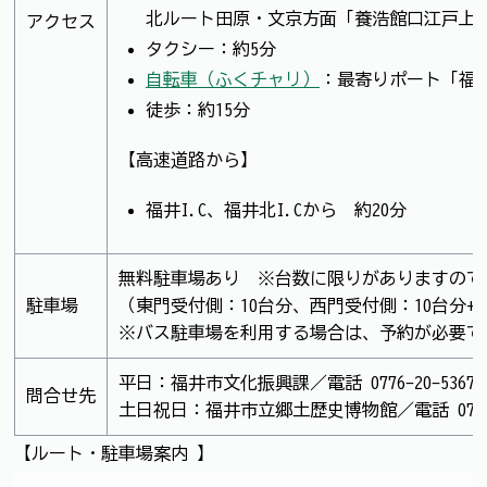
北ルート田原・文京方面「養浩館口江戸上
アクセス
タクシー：約5分
自転車（ふくチャリ）
：最寄りポート「福
徒歩：約15分
【高速道路から】
福井I.C、福井北I.Cから 約20分
無料駐車場あり ※台数に限りがありますので
駐車場
（東門受付側：10台分、西門受付側：10台分+
※バス駐車場を利用する場合は、予約が必要で
平日：福井市文化振興課／電話 0776-20-5367・FAX
問合せ先
土日祝日：福井市立郷土歴史博物館／電話 0776-21-04
【ルート・駐車場案内 】