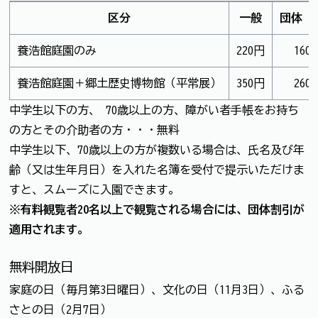
区分
一般
団体（
養浩館庭園のみ
220円
160
養浩館庭園＋郷土歴史博物館（平常展）
350円
260
中学生以下の方、 70歳以上の方、障がい者手帳をお持ち
の方とその介助者の方・・・無料
中学生以下、70歳以上の方が複数いる場合は、氏名及び年
齢（又は生年月日）を入れた名簿を受付で提示いただけま
すと、スムーズに入園できます。
※有料観覧者20名以上で観覧される場合には、団体割引が
適用されます。
無料開放日
家庭の日（毎月第3日曜日）、文化の日（11月3日）、ふる
さとの日（2月7日）