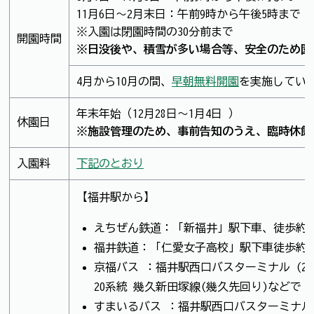
11月6日～2月末日：午前9時から午後5時まで
※入園は閉園時間の30分前まで
開園時間
※日没後や、積雪が多い場合等、安全のため園
4月から10月の間、
早朝無料開園
を実施してい
年末年始（12月28日～1月4日 ）
休園日
※施設管理のため、事前告知のうえ、臨時休館
入園料
下記のとおり
【福井駅から】
えちぜん鉄道：「新福井」駅下車、徒歩約1
福井鉄道：「仁愛女子高校」駅下車徒歩約1
京福バス ：福井駅西口バスターミナル (2
20系統 幾久新田塚線(幾久先回り)などで
すまいるバス ：福井駅西口バスターミナル(