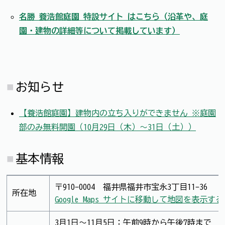
名勝 養浩館庭園 特設サイト はこちら（沿革や、庭
園・建物の詳細等について掲載しています）
お知らせ
【養浩館庭園】建物内の立ち入りができません ※庭園
部のみ無料開園（10月29日（木）～31日（土））
基本情報
〒910-0004 福井県福井市宝永3丁目11-36
所在地
Google Maps サイトに移動して地図を表示する
3月1日～11月5日：午前9時から午後7時まで