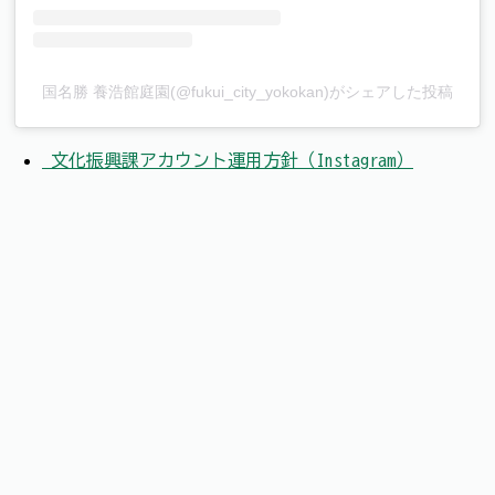
国名勝 養浩館庭園(@fukui_city_yokokan)がシェアした投稿
文化振興課アカウント運用方針（Instagram）