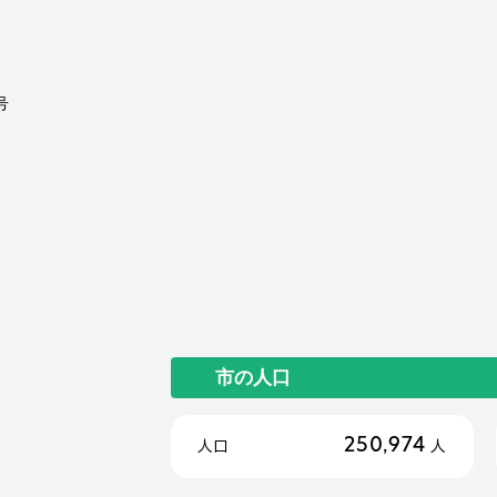
号
市の人口
250,974
人口
人