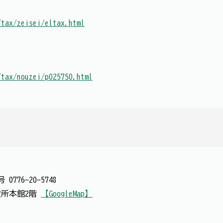
/tax/zeisei/eltax.html
/tax/nouzei/p025750.html
番号
0776-20-5748
市役所本館2階
【GoogleMap】