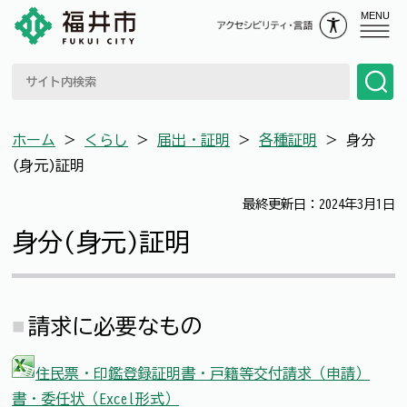
MENU
ホーム
＞
くらし
＞
届出・証明
＞
各種証明
＞
身分
(身元)証明
最終更新日：2024年3月1日
身分(身元)証明
請求に必要なもの
住民票・印鑑登録証明書・戸籍等交付請求（申請）
書・委任状（Excel形式）