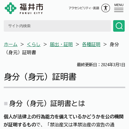
MENU
ホーム
＞
くらし
＞
届出・証明
＞
各種証明
＞
身分
（身元）証明書
最終更新日：2024年3月1日
身分（身元）証明書
身分（身元）証明書とは
個人が法律上の行為能力を備えているかどうかを公の機関
が証明するもの
で、「禁治産又は準禁治産の宣告の通