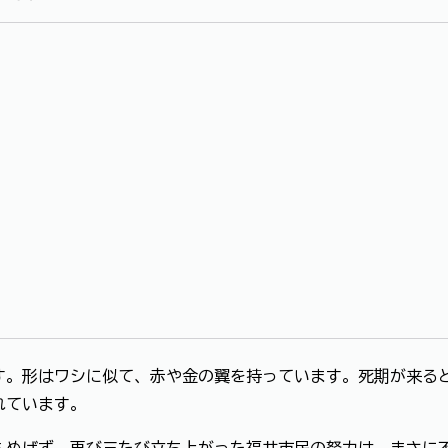
す。形はワシに似て、赤や金の翼を持っています。死期が来る
れています。
もめげず、再び三たび立ち上がった福井市民の努力は、まさに