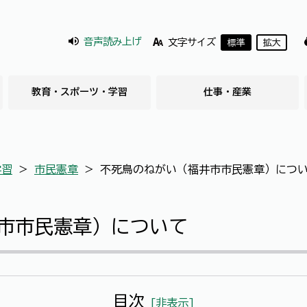
音声読み上げ
文字サイズ
標準
拡大
教育・スポーツ・学習
仕事・産業
学習
＞
市民憲章
＞
不死鳥のねがい（福井市市民憲章）につ
市市民憲章）について
目次
[
非表示
]