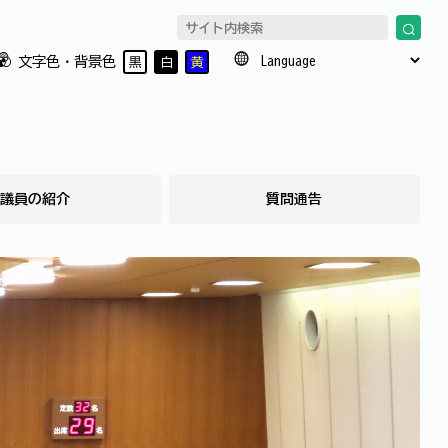
文字色・背景色
黒
白
黄
議員の紹介
質問通告