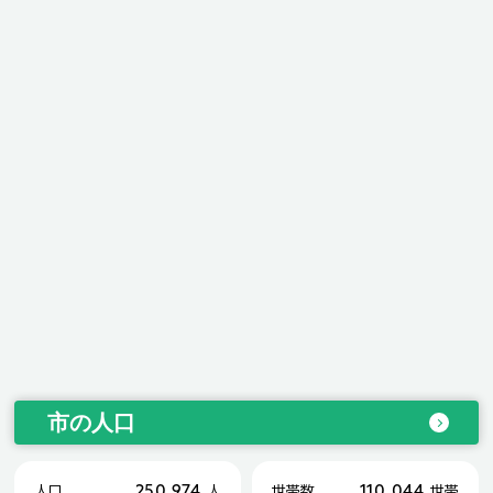
市の人口
250,974
110,044
人口
人
世帯数
世帯