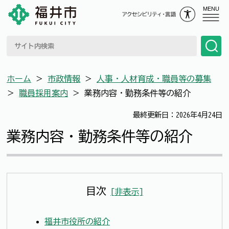
MENU
ホーム
＞
市政情報
＞
人事・人材育成・職員等の募集
＞
職員採用案内
＞
業務内容・勤務条件等の紹介
最終更新日：2026年4月24日
業務内容・勤務条件等の紹介
目次
[
非表示
]
福井市役所の紹介