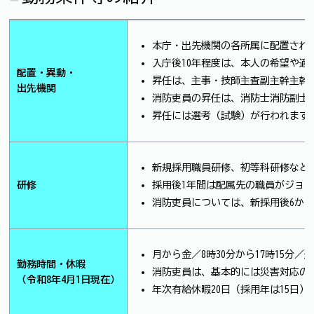
本庁・出先機関の各所属に配置され
入庁後10年程度は、本人の希望や適
配置・異動・
昇任は、主事・技師→主査→副主幹→主幹→
出先機関
消防吏員の昇任は、消防士→消防副士長
昇任には選考（試験）が行われます
新規採用職員研修、初等科研修など
研修
採用後1年間は配属先の職員がジョ
消防吏員については、新採用後6か
月から金／8時30分から17時15分
勤務時間・休暇
消防吏員は、基本的には災害対応のた
（令和8年4月1日現在）
年次有給休暇20日（採用年は15日