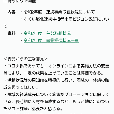
に持ち回りで開催
内容 ・令和2年度 連携事業取組状況について
・ふくい嶺北連携中枢都市圏ビジョン改訂につい
て
資料 ・
令和2年度 主な取組状況
・
令和2年度 事業推進状況一覧
＜委員からの主な意見＞
・コロナ禍であっても、オンラインによる実施方法の変更
等により、一定の成果を上げていることは評価できる。
・活動状況等の周知PRを積極的に行い、圏域の一体感の醸
成を図ってほしい。
・圏域の経済成長について施策がプロモーションに偏って
いる。長期的に人材を育成するなど、もっと地に足のつい
たソフト施策が必要だと感じる。