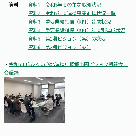
資料 ・
資料1 令和5年度の主な取組状況
・
資料2 令和5年度連携事業進捗状況一覧
・
資料3 重要業績指標（KPI）達成状況
・
資料4 重要業績指標（KPI）年度別達成状況
・
資料5 第2期ビジョン（案）の概要
・
資料6 第2期ビジョン（案）
・
令和5年度ふくい嶺北連携中枢都市圏ビジョン懇談会
会議録