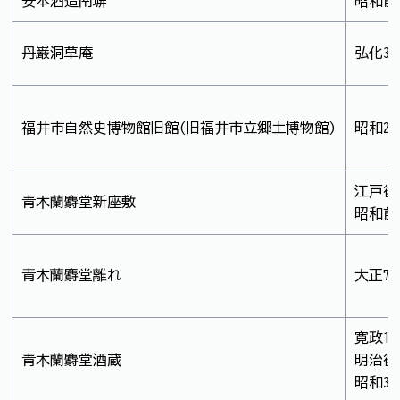
安本酒造南塀
昭和前
丹巌洞草庵
弘化3
福井市自然史博物館旧館(旧福井市立郷土博物館)
昭和2
江戸後
青木蘭麝堂新座敷
昭和前
青木蘭麝堂離れ
大正7
寛政1
青木蘭麝堂酒蔵
明治後
昭和3