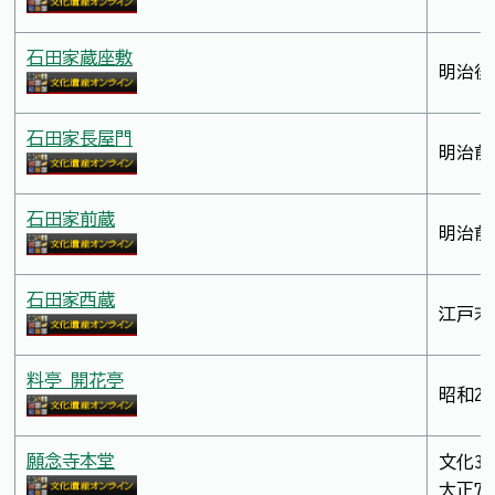
石田家蔵座敷
明治後
石田家長屋門
明治前
石田家前蔵
明治前
石田家西蔵
江戸末
料亭 開花亭
昭和2
願念寺本堂
文化3
大正7