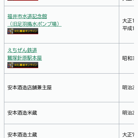
福井市水道記念館
大正1
（旧足羽揚水ポンプ場）
平成1
えちぜん鉄道
鷲塚針原駅本屋
昭和3
安本酒造店舗兼主屋
明治2
安本酒造米蔵
明治2
安本酒造土蔵
大正7