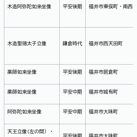
木造阿弥陀如来坐像
平安後期
福井市東俣町・南西
木造聖徳太子立像
鎌倉時代
福井市西天田町
薬師如来坐像
平安後期
福井市居倉町
薬師如来坐像
平安中期
福井市城有町
阿弥陀如来坐像
平安中期
福井市大味町
天王立像(左の間）・
平安後期
福井市大味町