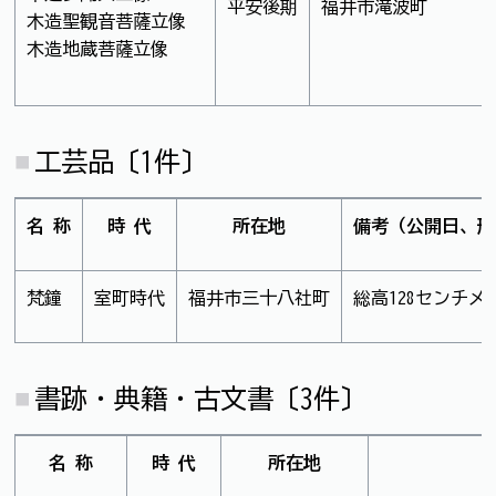
平安後期
福井市滝波町
木造聖観音菩薩立像
木造地蔵菩薩立像
工芸品〔1件〕
名 称
時 代
所在地
備考（公開日、形
梵鐘
室町時代
福井市三十八社町
総高128センチメ
書跡・典籍・古文書〔3件〕
名 称
時 代
所在地