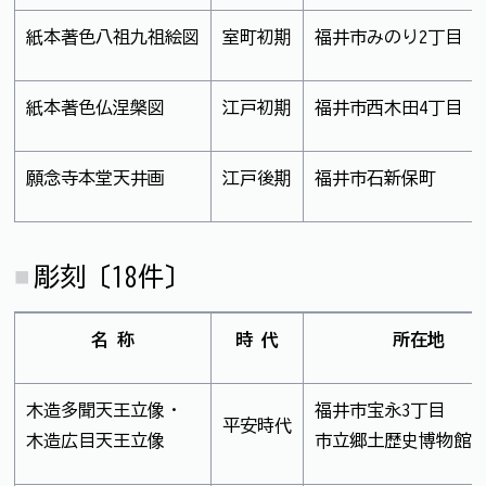
紙本著色八祖九祖絵図
室町初期
福井市みのり2丁目
紙本著色仏涅槃図
江戸初期
福井市西木田4丁目
願念寺本堂天井画
江戸後期
福井市石新保町
彫刻〔18件〕
名 称
時 代
所在地
木造多聞天王立像・
福井市宝永3丁目
平安時代
木造広目天王立像
市立郷土歴史博物館