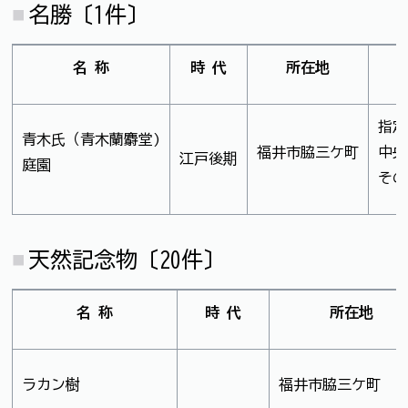
名勝〔1件〕
名 称
時 代
所在地
指定
青木氏（青木蘭麝堂)
福井市脇三ケ町
中央
江戸後期
庭園
その
天然記念物〔20件〕
名 称
時 代
所在地
ラカン樹
福井市脇三ケ町