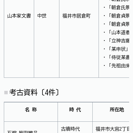
・「朝倉氏景
山本家文書
中世
福井市居倉町
・「朝倉貞景
・「朝倉貞景
・「山本道春
・「立神吉藤
・「某申状」
・「侍従某書
・「先祖由来
考古資料〔4件〕
名 称
時 代
所在地
古墳時代
福井市大宮2丁目