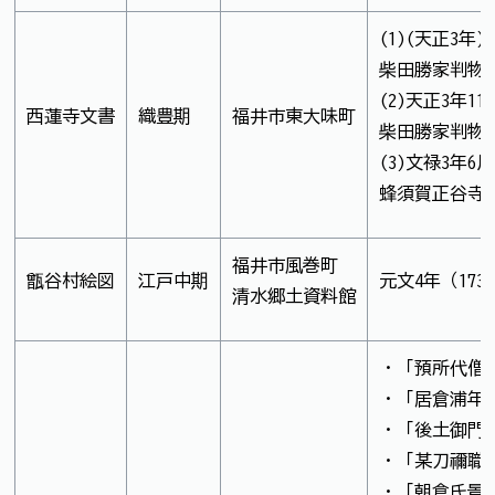
(1)(天正3年)
柴田勝家判物
(2)天正3年11
西蓮寺文書
織豊期
福井市東大味町
柴田勝家判物
(3)文禄3年6
蜂須賀正谷寺
福井市風巻町
甑谷村絵図
江戸中期
元文4年（17
清水郷土資料館
・「預所代僧
・「居倉浦年
・「後土御門
・「某刀禰職
・「朝倉氏景