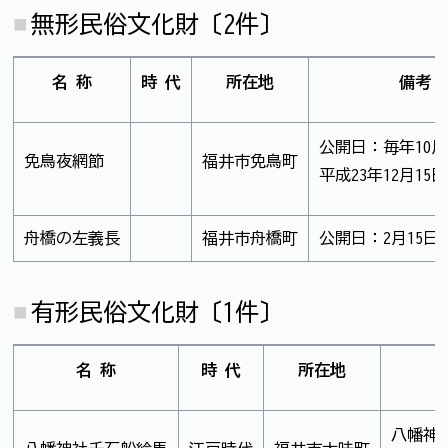
無形民俗文化財〔2件〕
名 称
時 代
所在地
備考（
公開日：毎年10月
免鳥夜網節
福井市免鳥町
平成23年12月1
舟橋の左義長
福井市舟橋町
公開日：2月15日
有形民俗文化財〔1件〕
名 称
時 代
所在地
八幡神