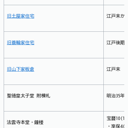
旧土屋家住宅
江戸末か
旧蓑輪家住宅
江戸後期
旧山下家板倉
江戸末
聖徳皇太子堂 附棟札
明治35年
宝暦10(17
法雲寺本堂・鐘楼
・享保4(17