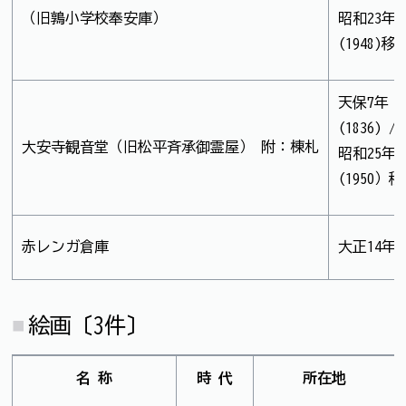
（旧鶉小学校奉安庫）
昭和23年
(1948)移
天保7年
(1836) /
大安寺観音堂（旧松平斉承御霊屋） 附：棟札
昭和25年
(1950）
赤レンガ倉庫
大正14年(1
絵画〔3件〕
名 称
時 代
所在地