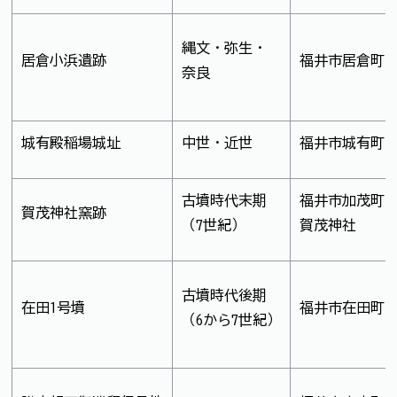
縄文・弥生・
居倉小浜遺跡
福井市居倉町
奈良
城有殿稲場城址
中世・近世
福井市城有町
古墳時代末期
福井市加茂町
賀茂神社窯跡
（7世紀）
賀茂神社
古墳時代後期
在田1号墳
福井市在田町
（6から7世紀）