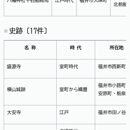
八幡神社千石船絵馬
江戸時代
福井市大味町
北前船
史跡〔17件〕
名 称
時 代
所在地
盛源寺
室町時代
福井市西新町
福井市小路町
槇山城跡
室町から織豊
安原町・栃泉
大安寺
江戸
福井市田ノ谷