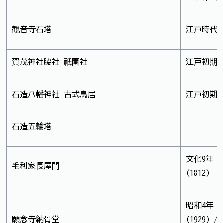
観音寺石塔
江戸時代
賀茂神社脇社 祇園社
江戸初期
石造八幡神社 古式鳥居
江戸初期
石造五輪塔
文化9年
毛利家長屋門
(1812)
昭和4年
願念寺納骨堂
(1929) /