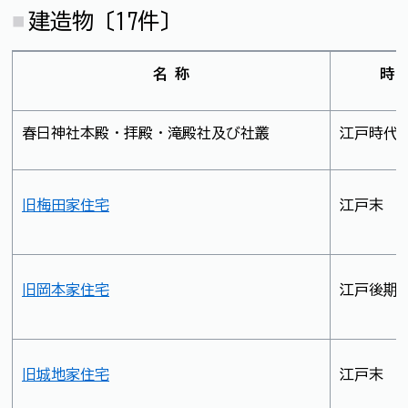
建造物〔17件〕
名 称
時 
春日神社本殿・拝殿・滝殿社及び社叢
江戸時代
旧梅田家住宅
江戸末
旧岡本家住宅
江戸後期
旧城地家住宅
江戸末