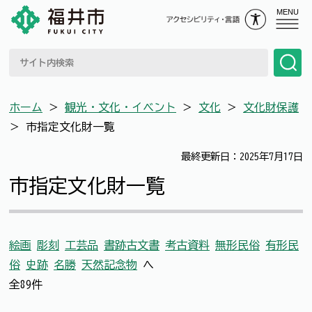
MENU
ホーム
＞
観光・文化・イベント
＞
文化
＞
文化財保護
＞
市指定文化財一覧
最終更新日：2025年7月17日
市指定文化財一覧
絵画
彫刻
工芸品
書跡古文書
考古資料
無形民俗
有形民
俗
史跡
名勝
天然記念物
へ
全89件