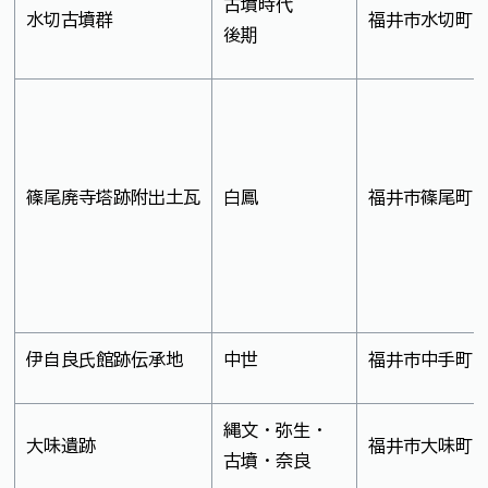
古墳時代
水切古墳群
福井市水切町
後期
篠尾廃寺塔跡附出土瓦
白鳳
福井市篠尾町
伊自良氏館跡伝承地
中世
福井市中手町
縄文・弥生・
大味遺跡
福井市大味町
古墳・奈良