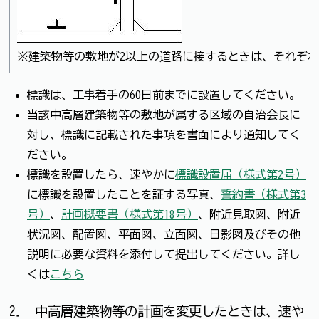
※建築物等の敷地が2以上の道路に接するときは、それぞ
標識は、工事着手の60日前までに設置してください。
当該中高層建築物等の敷地が属する区域の自治会長に
対し、標識に記載された事項を書面により通知してく
ださい。
標識を設置したら、速やかに
標識設置届（様式第2号）
に標識を設置したことを証する写真、
誓約書（様式第3
号）
、
計画概要書（様式第18号）
、附近見取図、附近
状況図、配置図、平面図、立面図、日影図及びその他
説明に必要な資料を添付して提出してください。詳し
くは
こちら
2． 中高層建築物等の計画を変更したときは、速や