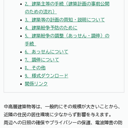
2．建築主等の手続（建築計画の事前公開
のための流れ）
3．建築等の計画の周知・説明について
4．建築紛争予防のために
5．建築紛争の調整（あっせん・調停）の
手続
6．あっせんについて
7．調停について
8．その他
9．様式ダウンロード
関係リンク
中高層建築物等は、一般的にその規模が大きいことから、
近隣の住民の居住環境に少なからず影響を与えます。
周辺への日照の確保やプライバシーの保護、電波障害の防