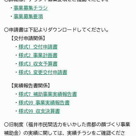
・
事業募集チラシ
・
事業募集要項
〇申請書は下記よりダウンロードしてください。
【交付申請関係】
・
様式1_交付申請書
・
様式2_事業計画書
・
様式3_収支予算書
・
様式5_変更交付申請書
【実績報告書関係】
・
様式7_補助事業実績報告書
・
様式99_事業実績報告書
・
様式99_収支決算書
〇旧制度（福井市民間活力をいかした県都の顔づくり事業
補助金）の実績に関しては、実績チラシをご確認くださ