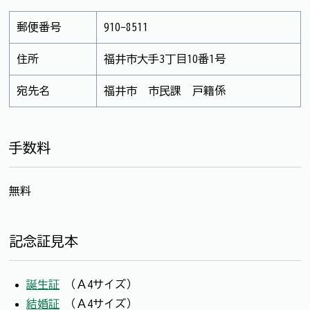
郵便番号
910-8511
住所
福井市大手3丁目10番1号
宛先名
福井市 市民課 戸籍係
手数料
無料
記念証見本
誕生証
（Ａ4サイズ）
結婚証
（Ａ4サイズ）