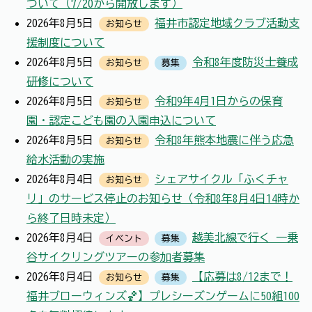
ついて（7/20から開放します）
2026年8月5日
福井市認定地域クラブ活動支
お知らせ
援制度について
2026年8月5日
令和8年度防災士養成
お知らせ
募集
研修について
2026年8月5日
令和9年4月1日からの保育
お知らせ
園・認定こども園の入園申込について
2026年8月5日
令和8年熊本地震に伴う応急
お知らせ
給水活動の実施
2026年8月4日
シェアサイクル「ふくチャ
お知らせ
リ」のサービス停止のお知らせ（令和8年8月4日14時か
ら終了日時未定）
2026年8月4日
越美北線で行く 一乗
イベント
募集
谷サイクリングツアーの参加者募集
2026年8月4日
【応募は8/12まで！
お知らせ
募集
福井ブローウィンズ🏀】プレシーズンゲームに50組100