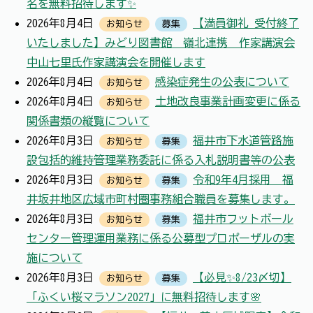
名を無料招待します✨
2026年8月4日
【満員御礼 受付終了
お知らせ
募集
いたしました】みどり図書館 嶺北連携 作家講演会
中山七里氏作家講演会を開催します
2026年8月4日
感染症発生の公表について
お知らせ
2026年8月4日
土地改良事業計画変更に係る
お知らせ
関係書類の縦覧について
2026年8月3日
福井市下水道管路施
お知らせ
募集
設包括的維持管理業務委託に係る入札説明書等の公表
2026年8月3日
令和9年4月採用 福
お知らせ
募集
井坂井地区広域市町村圏事務組合職員を募集します。
2026年8月3日
福井市フットボール
お知らせ
募集
センター管理運用業務に係る公募型プロポーザルの実
施について
2026年8月3日
【必見✨8/23〆切】
お知らせ
募集
「ふくい桜マラソン2027」に無料招待します🌸