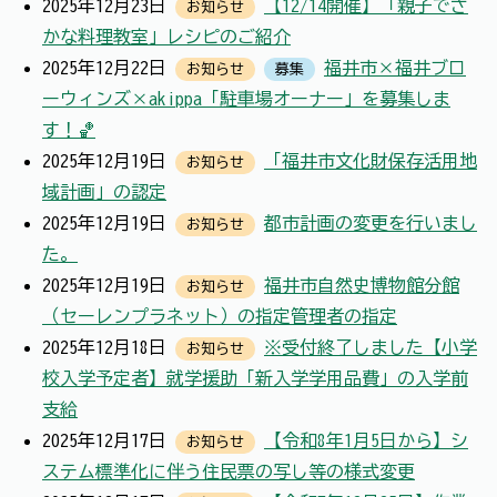
2025年12月23日
【12/14開催】「親子でさ
お知らせ
かな料理教室」レシピのご紹介
2025年12月22日
福井市×福井ブロ
お知らせ
募集
ーウィンズ×akippa「駐車場オーナー」を募集しま
す！🏀
2025年12月19日
「福井市文化財保存活用地
お知らせ
域計画」の認定
2025年12月19日
都市計画の変更を行いまし
お知らせ
た。
2025年12月19日
福井市自然史博物館分館
お知らせ
（セーレンプラネット）の指定管理者の指定
2025年12月18日
※受付終了しました【小学
お知らせ
校入学予定者】就学援助「新入学学用品費」の入学前
支給
2025年12月17日
【令和8年1月5日から】シ
お知らせ
ステム標準化に伴う住民票の写し等の様式変更