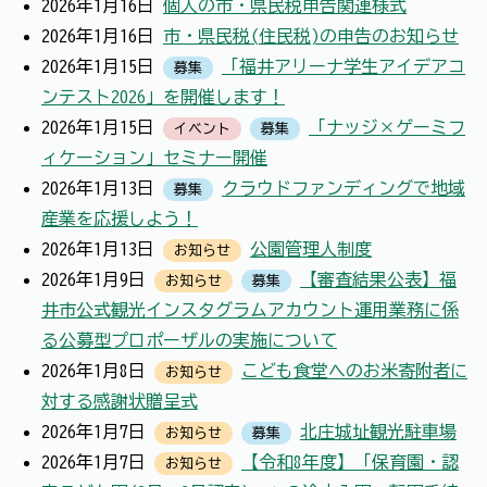
2026年1月16日
個人の市・県民税申告関連様式
2026年1月16日
市・県民税(住民税)の申告のお知らせ
2026年1月15日
「福井アリーナ学生アイデアコ
募集
ンテスト2026」を開催します！
2026年1月15日
「ナッジ×ゲーミフ
イベント
募集
ィケーション」セミナー開催
2026年1月13日
クラウドファンディングで地域
募集
産業を応援しよう！
2026年1月13日
公園管理人制度
お知らせ
2026年1月9日
【審査結果公表】福
お知らせ
募集
井市公式観光インスタグラムアカウント運用業務に係
る公募型プロポーザルの実施について
2026年1月8日
こども食堂へのお米寄附者に
お知らせ
対する感謝状贈呈式
2026年1月7日
北庄城址観光駐車場
お知らせ
募集
2026年1月7日
【令和8年度】「保育園・認
お知らせ