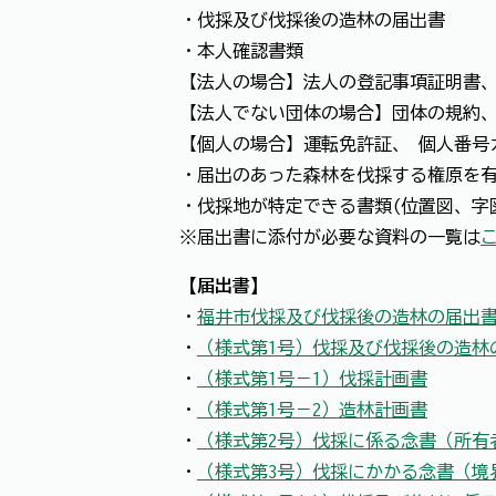
・伐採及び伐採後の造林の届出書
・本人確認書類
【法人の場合】法人の登記事項証明書
【法人でない団体の場合】団体の規約
【個人の場合】運転免許証、 個人番号
・届出のあった森林を伐採する権原を有
・伐採地が特定できる書類(位置図、字
※届出書に添付が必要な資料の一覧は
【届出書】
・
福井市伐採及び伐採後の造林の届出
・
（様式第1号）伐採及び伐採後の造林
・
（様式第1号－1）伐採計画書
・
（様式第1号－2）造林計画書
・
（様式第2号）伐採に係る念書（所有
・
（様式第3号）伐採にかかる念書（境