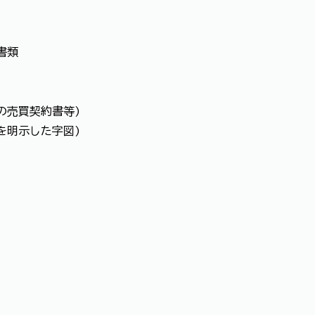
た書類
の売買契約書等)
を明示した字図)