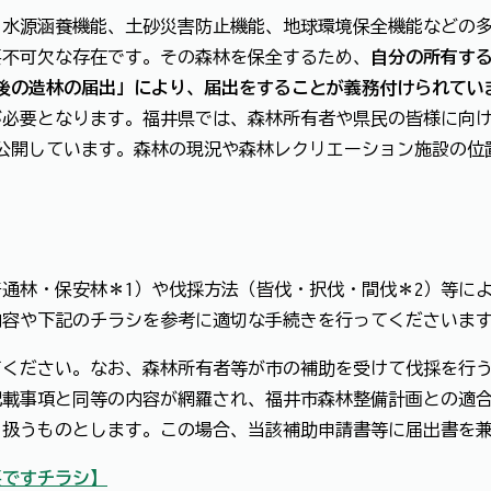
水源涵養機能、土砂災害防止機能、地球環境保全機能などの多
要不可欠な存在です。その森林を保全するため、
自分の所有す
採後の造林の届出」により、届出をすることが義務付けられてい
が必要となります。福井県では、森林所有者や県民の皆様に向
を公開しています。森林の現況や森林レクリエーション施設の
通林・保安林＊1）や伐採方法（皆伐・択伐・間伐＊2）等に
内容や下記のチラシを参考に適切な手続きを行ってくださいま
ください。なお、森林所有者等が市の補助を受けて伐採を行う
記載事項と同等の内容が網羅され、福井市森林整備計画との適
り扱うものとします。この場合、当該補助申請書等に届出書を
要ですチラシ】