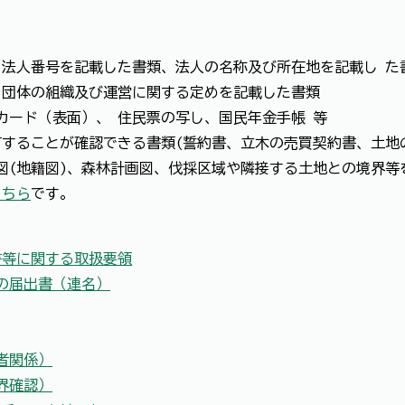
、法人番号を記載した書類、法人の名称及び所在地を記載し 
、団体の組織及び運営に関する定めを記載した書類
カード（表面）、 住民票の写し、国民年金手帳 等
することが確認できる書類(誓約書、立木の売買契約書、土地
図(地籍図)、森林計画図、伐採区域や隣接する土地との境界等
こちら
です。
書等に関する取扱要領
の届出書（連名）
者関係）
界確認）