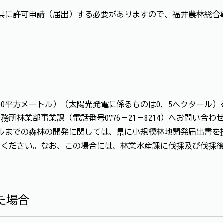
に許可申請（届出）する必要がありますので、福井農林総合事務
000平方メートル）（太陽光発電に係るものは0．5ヘクタール
所林業部事業課（電話番号0776－21－8214）へお問い合わ
ルまでの森林の開発に関しては、県に小規模林地開発届出書を
せください。なお、この場合には、林業水産課に伐採及び伐採
た場合