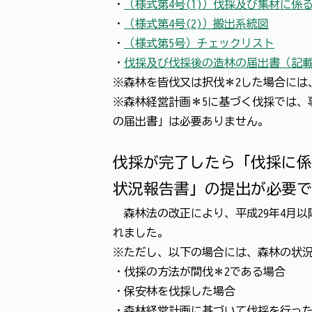
・
（様式第4号(1)）伐採及び集材に係
・
（様式第4号(2)）搬出系統図
・
（様式第5号）チェックリスト
・
伐採及び伐採後の造林の届出書（記
※森林を皆伐又は択伐＊2した場合には
※森林経営計画＊5に基づく伐採では、
の届出書」は必要ありません。
伐採が完了したら「伐採に
状況報告書」の提出が必要で
森林法の改正により、平成29年4月以
れました。
※ただし、以下の場合には、森林の状
・伐採の方法が間伐＊2である場合
・保安林を伐採した場合
・森林経営計画に基づいて伐採を行っ