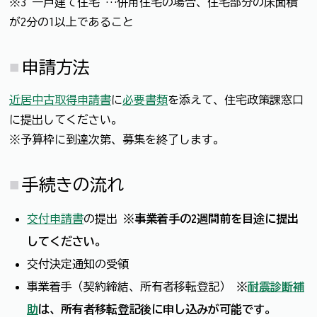
※3 一戸建て住宅 …併用住宅の場合、住宅部分の床面積
が2分の1以上であること
申請方法
近居中古取得申請書
に
必要書類
を添えて、住宅政策課窓口
に提出してください。
※予算枠に到達次第、募集を終了します。
手続きの流れ
交付申請書
の提出
※事業着手の2週間前を目途に提出
してください。
交付決定通知の受領
事業着手（契約締結、所有者移転登記）
※
耐震診断補
助
は、所有者移転登記後に申し込みが可能です。