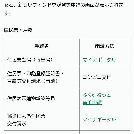
ると、新しいウィンドウが開き申請の画面が表示されま
す。
住民票・戸籍
手続名
申請方法
住民異動届（転出届）
マイナポータル
住民票・印鑑登録証明書・
コンビニ交付
戸籍等交付請求（申請）
ふくe-ねっと
住居表示建物新築等届
電子申請
郵送による住民票
マイナポータル
交付請求