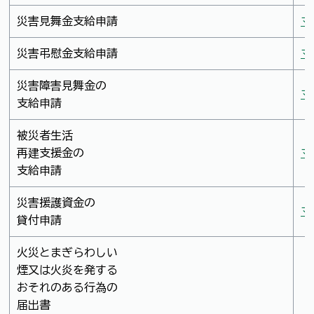
災害見舞金支給申請
マ
災害弔慰金支給申請
マ
災害障害見舞金の
マ
支給申請
被災者生活
再建支援金の
マ
支給申請
災害援護資金の
マ
貸付申請
火災とまぎらわしい
煙又は火炎を発する
おそれのある行為の
届出書