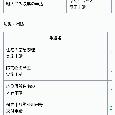
ふくe-ねっと
粗大ごみ収集の申込
電子申請
防災・消防
手続名
住宅の応急修理
マ
実施申請
障害物の除去
マ
実施申請
応急仮設住宅の
マ
入居申請
福井市り災証明書等
マ
交付申請