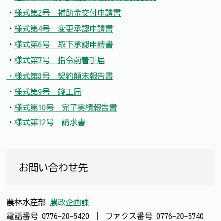
・
様式第2号 補助金交付申請書
・
様式第4号 変更承認申請書
・
様式第6号 取下承認申請書
・
様式第7号 指令前着手届
・様式第8号 契約顛末報告書
・
様式第9号 竣工届
・
様式第10号 完了実績報告書
・
様式第12号 請求書
お問い合わせ先
農林水産部
農政企画課
電話番号
0776-20-5420
｜
ファクス番号
0776-20-5740