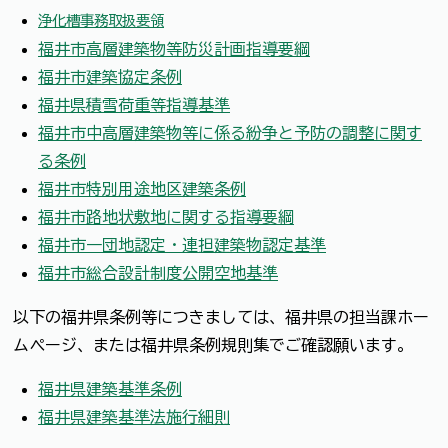
浄化槽事務取扱要領
福井市高層建築物等防災計画指導要綱
福井市建築協定条例
福井県積雪荷重等指導基準
福井市中高層建築物等に係る紛争と予防の調整に関す
る条例
福井市特別用途地区建築条例
福井市路地状敷地に関する指導要綱
福井市一団地認定・連担建築物認定基準
福井市総合設計制度公開空地基準
以下の福井県条例等につきましては、福井県の担当課ホー
ムページ、または福井県条例規則集でご確認願います。
福井県建築基準条例
福井県建築基準法施行細則