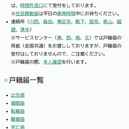
は、
時間外窓口
にて受付をしております。
※
住民異動届
は平日の
業務時間
中にお持ちください。
連絡所（
川西
、
森田
、
東足羽
、
殿下
、
国見
、
美山
、
越
廼
、
清水
）
※サービスセンター（
東
、
西
、
南
、
北
）では戸籍届の
用紙（全国共通）をお渡ししておりますが、戸籍届の
受付はしておりませんので、ご注意ください。
※戸籍届の際、
本人確認
を行います。
戸籍届一覧
出生届
婚姻届
転籍届
離婚届
死亡届