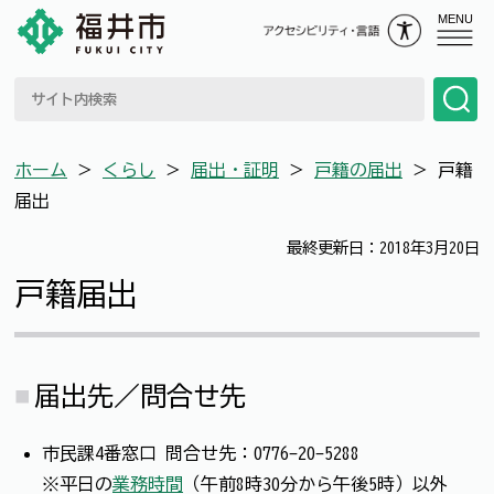
MENU
ホーム
＞
くらし
＞
届出・証明
＞
戸籍の届出
＞
戸籍
届出
最終更新日：2018年3月20日
戸籍届出
届出先／問合せ先
市民課4番窓口 問合せ先：0776-20-5288
※平日の
業務時間
（午前8時30分から午後5時）以外