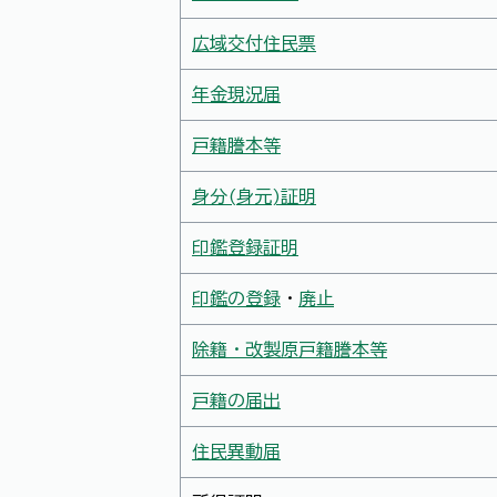
広域交付住民票
年金現況届
戸籍謄本等
身分(身元)証明
印鑑登録証明
印鑑の登録
・
廃止
除籍・改製原戸籍謄本等
戸籍の届出
住民異動届