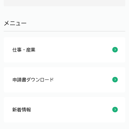
メニュー
仕事・産業
転用許可等に添付する登記事項証明書（全部事項証明書）について
相続登記の申請が義務化されます！
農地貸借制度の改正について
農業委員会の各種手続き等について
農業委員会 定例会の開催予定
福井市市民菜園について
ふくい農業委員会だより
農業委員会議事録
福井市農業委員会広報紙「ふくい農業委員会だより」に広告を掲載する企業・団体等を募集します
農地等の利用の最適化の推進に関する指針について
農業委員会活動の点検・評価及び計画について
農業委員会関係申請書
農地等の権利取得の届出（相続等）
福井市農業委員会委員名簿
農地の賃借料情報の提供について
農地の転用
農地法関係申請・届出 添付書類一覧
農地の貸借
農地に係る相続税又は贈与税の納税猶予
農業者年金
農業委員会関係リンク先
耕作目的での農地の権利移動
申請書ダウンロード
農業委員会関係申請書
新着情報
転用許可等に添付する登記事項証明書（全部事項証明書）について
相続登記の申請が義務化されます！
農地の賃借料情報の提供について