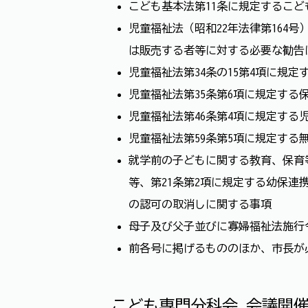
こども基本法第11条に規定するこ
児童福祉法（昭和22年法律第164
は販売する者等に対する必要な勧告
児童福祉法第34条の15第4項に規
児童福祉法第35条第6項に規定する
児童福祉法第46条第4項に規定する
児童福祉法第59条第5項に規定す
就学前の子どもに関する教育、保育
等、第21条第2項に規定する幼保連
の認可の取消しに関する事項
母子及び父子並びに寡婦福祉法施行
前各号に掲げるもののほか、市長が
こども専門分科会 会議開