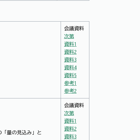
会議資料
次第
資料1
資料2
資料3
資料4
資料5
参考1
参考2
会議資料
次第
資料1
資料2
の「量の見込み」と
資料3