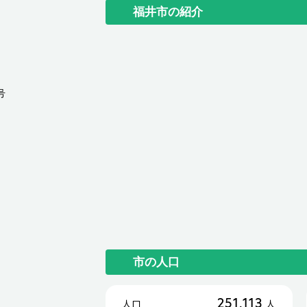
福井市の紹介
号
市の人口
251,113
人口
人