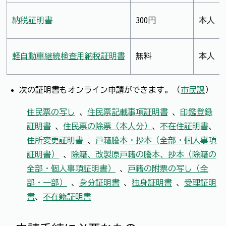
納税証明書
300円
本人
軽自動車継続検査用納税証明書
無料
本人
次の証明書もオンライン申請ができます。（
市民課
）
住民票の写し
、
住民票記載事項証明書
、
印鑑登録
証明書
、
住民票の除票（本人分）
、
不在住証明書
、
住所変更証明書
、
戸籍謄本・抄本（全部・個人事項
証明書）
、
除籍、改製原戸籍の謄本、抄本（除籍の
全部・個人事項証明書）
、
戸籍の附票の写し（全
部・一部）
、
身分証明書
、
独身証明書
、
受理証明
書
、
不在籍証明書