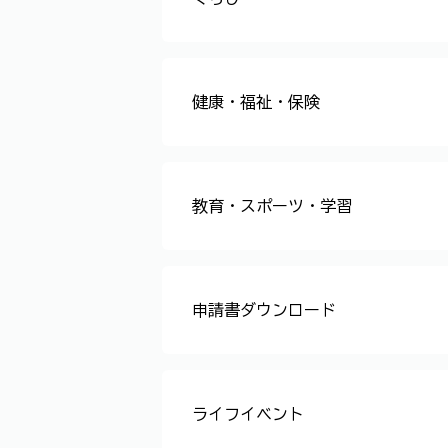
飼い犬・猫の重症熱性血小板減少症
令和8年度 狂犬病予防注射済票
犬猫のマイクロチップ装着等の義
こう傷事故の届出
犬・猫の保護、返還について
飼い犬の届出関係について
ネコの繁殖制限について
飼い犬の不妊・去勢手術について
健康・福祉・保険
10月1日は浄化槽の日です
生活衛生関係法規（営業六法）におけるアナログ規制の見直しについて
旅館業を営業する皆様へ（従業員に対する研修が必要です）
令和7年度食品衛生・環境衛生関
環境衛生関係施設一覧
食中毒事件等の公表について
遊泳用プールでの事故等にご注意
密封包装食品製造業の対象食品が
ベトナム向け輸出水産食品(活水産動物を除く)の衛生証明書について
輸出・輸入食品の安全性確保の充
食品用器具・容器包装のポジティ
営業許可制度の見直し及び営業届
福井市の食中毒発生状況
食品衛生責任者について
お祭りやイベント等で臨時的に食
ふぐによる食中毒にご注意くださ
アニサキスによる食中毒を予防し
食品営業許可の申請と届出に関す
動物取扱業の登録等
旅館業、公衆浴場、温泉利用、興行場の許可、理容所、美容所、クリーニン
福井市食品衛生監視指導計画につ
教育・スポーツ・学習
遊泳用プールでの事故等にご注意
申請書ダウンロード
食品営業許可の申請と届出に関す
浄化槽に関する様式
食品営業施設などの許可等に関す
ライフイベント