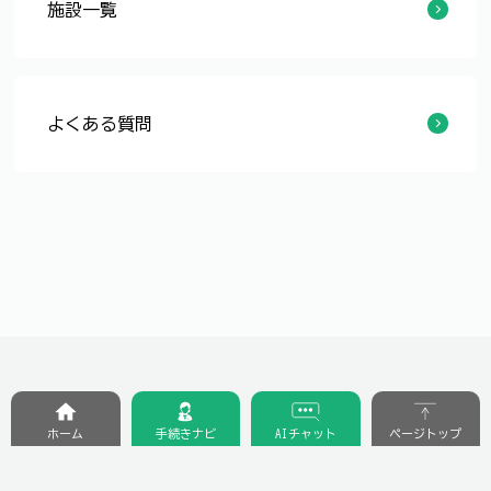
施設一覧
みのり駐車場
よくある質問
【令和8年4月1日更新】都市計画に関するよくある質問
市街化調整区域とは何ですか？
近所に工場跡地があり、中高層マンションや商業施設が建ってしまうと、住環境が悪くなってしまうことが心配です・・・
今調べている土地がどの用途地域に指定されているか、またどのような建物が建てられるか教えてください。
今調べている土地が法22条地域に指定されているか、また建蔽率の角地緩和が適用されるか教えてください。
市街化調整区域内の中古住宅の購入はできますか？
市街化調整区域内の住宅の建替えはできますか？
都市計画法の建築許可申請は建築基準法の建築確認申請と同時にできますか？
都市計画法上適法に建築された市街化調整区域内の建物は、誰がどのように使用しても問題はありませんか？
市街化調整区域内の農業用倉庫（農舎）を事業所や工場として使用できますか？
市街化調整区域でコンビニエンスストアの建築は可能ですか？
市街化調整区域に工場を移転することはできますか？
資材置場として利用している市街化調整区域内の土地に、プレハブなど簡易な構造のものであれば建てることができますか？
市街化調整区域内の土地を資材置場として利用したいのですが何か規制を受けますか？
市街化調整区域でアパートやマンションの建築は可能ですか？
市街化調整区域内の土地を貸したい（売りたい）のですが何か規制を受けますか？
市街化調整区域で実家の近くに分家住宅を建築することはできますか？
市街化調整区域で住宅を増築するとき又は物置・車庫等を建築するときに手続きが必要ですか？
市街化調整区域では建物が建てられないのですか？
ホーム
手続きナビ
AIチャット
ページトップ